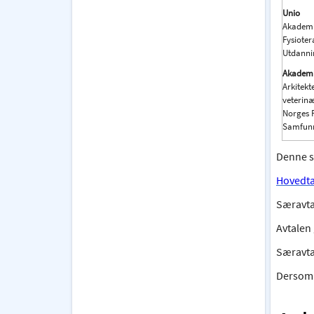
Unio
Akademi
Fysioter
Utdanni
Akadem
Arkitekt
veterinæ
Norges F
Samfun
Denne s
Hovedta
Særavtal
Avtalen 
Særavta
Dersom s