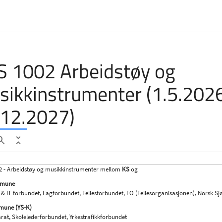
S 1002 Arbeidstøy og
sikkinstrumenter (1.5.202
.12.2027)
2 - Arbeidstøy og musikkinstrumenter mellom
KS
og
mune
 & IT forbundet, Fagforbundet, Fellesforbundet, FO (Fellesorganisasjonen), Norsk S
une (YS-K)
arat, Skolelederforbundet, Yrkestrafikkforbundet