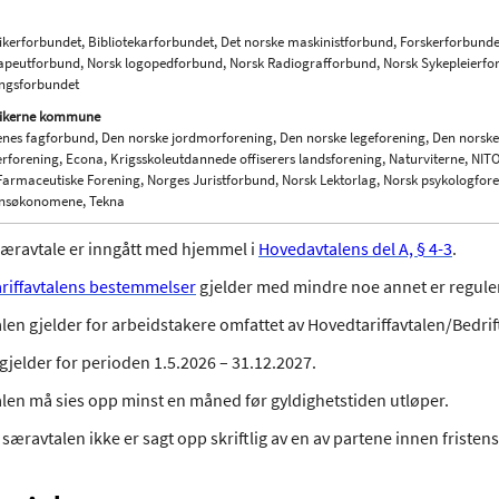
kerforbundet, Bibliotekarforbundet, Det norske maskinistforbund, Forskerforbunde
apeutforbund, Norsk logopedforbund, Norsk Radiografforbund, Norsk Sykepleierfor
ngsforbundet
ikerne kommune
enes fagforbund, Den norske jordmorforening, Den norske legeforening, Den norske
rforening, Econa, Krigsskoleutdannede offiserers landsforening, Naturviterne, NIT
armaceutiske Forening, Norges Juristforbund, Norsk Lektorlag, Norsk psykologfor
nsøkonomene, Tekna
æravtale er inngått med hjemmel i
Hovedavtalens del A, § 4-3
.
riffavtalens bestemmelser
gjelder med mindre noe annet er reguler
en gjelder for arbeidstakere omfattet av Hovedtariffavtalen/Bedrif
gjelder for perioden 1.5.2026 – 31.12.2027.
len må sies opp minst en måned før gyldighetstiden utløper.
æravtalen ikke er sagt opp skriftlig av en av partene innen fristens 