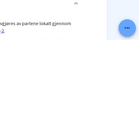
avgjøres av partene lokalt gjennom
6-2
.
om at det er mest hensiktsmessig at
iftene.
visningen ved studieretningen
koler, skal det inngås avtale mellom
.
§ 6-2
.