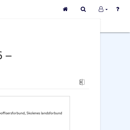
Gå
Søk
Min
Hjelp
til
profil
forsiden
6 –
jøoffisersforbund, Skolenes landsforbund