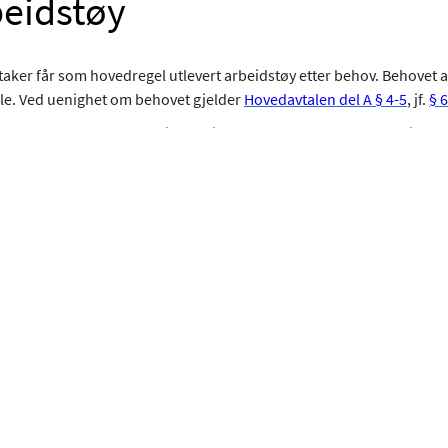
eidstøy
taker får som hovedregel utlevert arbeidstøy etter behov. Behovet 
le. Ved uenighet om behovet gjelder
Hovedavtalen del A § 4-5
, jf.
§ 
feller det er behov for arbeidstøy, jf. ovenfor, men partene er enige 
aker selv skaffer arbeidstøy, skal det gis refusjon for de faktiske utg
sikkinstrumenter
private musikkinstrumenter eller privat utstyr må benyttes i under
Dans/Drama og i undervisningen ved kommunale musikk- og kulturs
le parter om dette. Ved uenighet gjelder
Hovedavtalen del A § 4-5
, jf