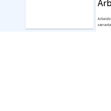
Arb
Arbeids
særavta
I de til
arbeidst
Mu
Dersom 
Musikk/
de loka