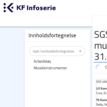
Gå
til
hovedinnhold
Gå
til
forsiden
SG
Innholdsfortegnelse
mu
Søk i innholdsfortegnelse
31
Arbeidstøy
Musikkinstrumenter
SGS 100
LO Kom
Creo, EL
YS Komm
Delta, P