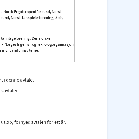
t, Norsk Ergoterapeutforbund, Norsk
bund, Norsk Tannpleierforening, Spir,
 tannlegeforening, Den norske
O – Norges Ingeniør og teknologorganisasjon,
ening, Samfunnsviterne,
t i denne avtale.
tsavtalen.
utløp, fornyes avtalen for ett år.